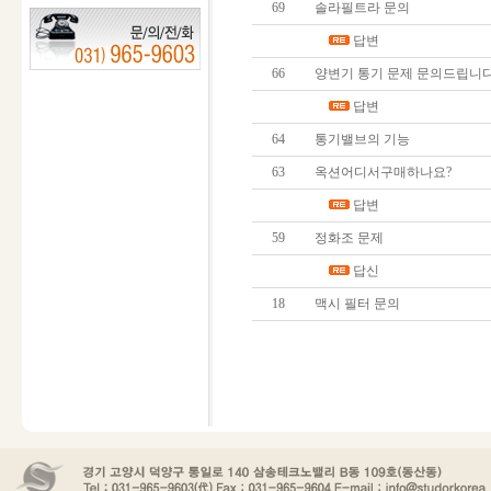
69
솔라필트라 문의
답변
66
양변기 통기 문제 문의드립니
답변
64
통기밸브의 기능
63
옥션어디서구매하나요?
답변
59
정화조 문제
답신
18
맥시 필터 문의